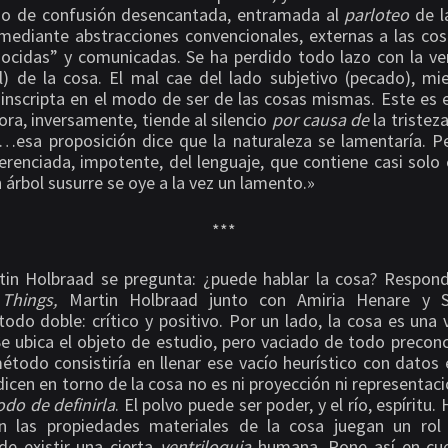
tado de confusión desencantada, entramada al
parloteo
de l
mediante abstracciones convencionales, externas a las co
ocidas” y comunicadas. Se ha perdido todo lazo con la v
al) de la cosa. El mal cae del lado subjetivo (pecado), mie
 inscripta en el modo de ser de las cosas mismas. Este es 
hora, inversamente, tiende al silencio
por causa de
la triste
…esa proposición dice que la naturaleza se lamentaría. P
renciada, impotente, del lenguaje, que contiene casi solo e
árbol susurre se oye a la vez un lamento.»
***
tin Holbraad se pregunta: ¿puede hablar la cosa? Responde
Things,
Martin Holbraad junto con Amiria Henare y Sa
odo doble: crítico y positivo. Por un lado, la cosa es una v
Se ubica el objeto de estudio, pero vaciado de todo precon
método consistiría en llenar ese vacío heurístico con datos 
dicen en torno de la cosa no es ni proyección ni representac
do de definirla
. El polvo puede ser poder, y el río, espíritu
en las propiedades materiales de la cosa juegan un rol
 de existir una cierta
ventriloquia
humana. Pone así en cue