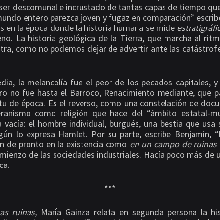
ser descomunal e incrustado de tantas capas de tiempo que
undo entero parezca joven y fugaz en comparación” escrib
s en la época donde la historia humana se mide
estratigráf
eno. La historia geológica de la Tierra, que marcha al ritm
tra, como no podemos dejar de advertir ante las catástrofes
ia, la melancolía fue el peor de los pecados capitales, y
ro no fue hasta el Barroco, Renacimiento mediante, que pa
itu de época. Es el reverso, como una constelación de doc
teranismo como religión que hace del “ámbito estatal-
 vacía: el hombre individual, burgués, una bestia que usa 
gún lo expresa Hamlet. Por su parte, escribe Benjamin, “
n de pronto en la existencia como
en un campo de ruinas
mienzo de las sociedades industriales. Hacía poco más de un
ca.
***
las ruinas,
María Gainza relata en segunda persona la hi