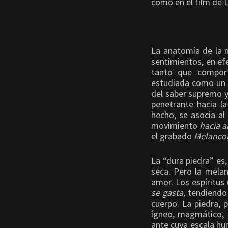
como en el film de L
La anatomía de la 
sentimientos, en ef
tanto que comport
estudiada como un 
del saber supremo y
penetrante hacia la
hecho, se asocia al 
movimiento
hacia 
el grabado
Melanco
La “dura piedra” es,
seca. Pero la melan
amor. Los espíritus
se gasta,
tendiendo 
cuerpo. La piedra,
ígneo, magmático, h
ante cuya escala hu