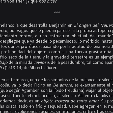
ars Von Trier. ¿Y qué
nos dice?
***
melancolía que desarrolla Benjamin en
El origen del Traue
ecto, por vagos que le puedan parecer a la propia autoperce
amiento motor, a una estructura objetual del mundo.
despliegue que va desde lo pecaminoso, lo mórbido, hasta
 los dones proféticos, pasando por la actitud del enamorad
 profundidad del objeto, como si una fuerza gravitatoria 
frío seco de la tierra, y la gravedad terrestre es un ejemp
abajo
de la mirada
cavilosa
, de la pesadumbre, tal como apa
lía
(1513-14)
de Albrecht Dürer.
 en este marco, uno de los símbolos de la melancolía: silencio
colía, ya lo decía Ficino en
De amore,
es exactamente el
 (que según Agamben son la líbido freudiana) viajan al obje
así su fuente, el melancólico, al silencio
.
Allí entra la bilis
 podemos decir, es un
objeto-tristeza de tanto amar
. Su p
a cristalizado en frío y sequedad. Cabe agregar: en el m
manos, revoluciones sociales, smartphones, entre otras cosa