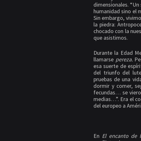
dimensionales. “Un 
humanidad sino el m
Sin embargo, vivimo
la piedra: Antropoc
chocado con la nues
que asistimos.
Durante la Edad Med
llamarse
pereza.
Pe
esa suerte de espír
del triunfo del lu
pruebas de una vida
dormir y comer, se
fecundas… se viero
medias…”. Era el co
del europeo a Améri
En
El encanto de 