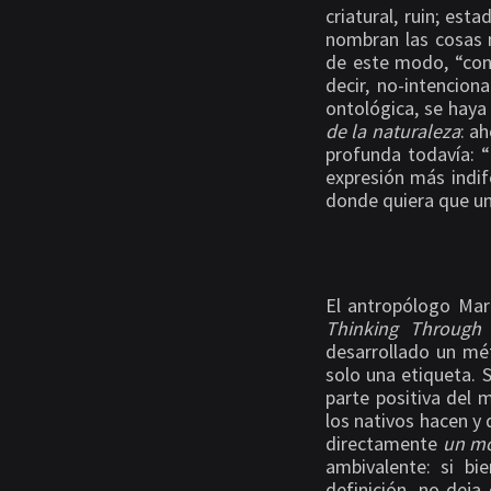
criatural, ruin; es
nombran las cosas 
de este modo, “con
decir, no-intencion
ontológica, se haya
de la naturaleza
: a
profunda todavía: “
expresión más indife
donde quiera que un 
El antropólogo Mar
Thinking Through 
desarrollado un mét
solo una etiqueta. 
parte positiva del 
los nativos hacen y 
directamente
un mo
ambivalente: si bi
definición, no deja