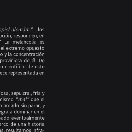
rspiel alemán
: “…los
pción, responden, en
” La melancolía es
 el extremo opuesto
o y la concentración
proviniera de él. De
lo científico de este
rece representada en
sa, sepulcral, fría y
 mismo “
mal”
que el
to amado sin parar,
y
 negra a dominar en el
asado eventualmente
arco de una historia
s, resultamos infra-