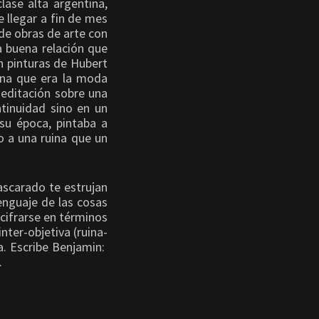
lase alta argentina,
e llegar a fin de mes
de obras de arte con
 buena relación que
an pinturas de Hubert
uina que era la moda
 meditación sobre una
tinuidad sino en un
su época, pintaba a
o a una ruina que un
ascarado te estrujan
lenguaje de las cosas
 cifrarse en términos
ter-objetiva (ruina-
a. Escribe Benjamin:
.