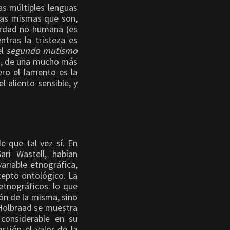
as múltiples lenguas
sas mismas que son,
erdad no-humana (es
ntras la tristeza es
el
segundo mutismo
za, de una mucho más
ero el lamento es la
l aliento sensible, y
 que tal vez sí. En
ri Wastell, habían
ariable etnográfica,
cepto ontológico. La
etnográficos: lo que
ión de la misma, sino
. Holbraad se muestra
 considerable en su
stión el valor de la