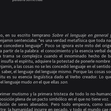
co, en su escrito temprano
Sobre el lenguaje en general y
njamin sentenciaba: “es una verdad metafísica que toda n
le concediera lenguaje”. Poco se ignora este mito del orig
 partir de la palabra: el conocimiento y la esencia verbal d
 trama se complejiza cuando el innominado hecho de bar
s insufla el espíritu, adquiere la potestad de ponerle nombre a
njamin, a las cosas no se les concedió lenguaje en el sentido
a saber, el lenguaje del lenguaje mismo. Porque las cosas so
íritu es su esencia lingüística dado el Verbo creador. Lo q
 el lenguaje mudo
en
el que ellas
son
.
primer mutismo y la primera tristeza de todo lo no-humano
posición plena de un pacto simbólico en el que no tiene voz.
dición de seres alienados. Pero todo empeora, como si
stre: la humanidad incurre en pecado, y todo el mundo cae 