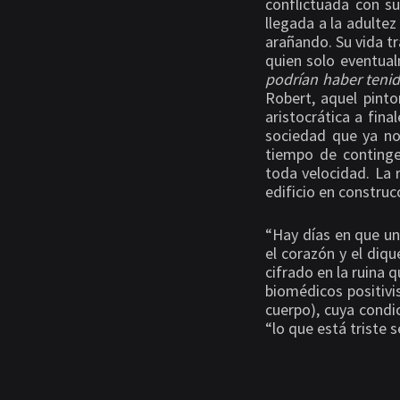
conflictuada con su
llegada a la adultez
arañando. Su vida t
quien solo eventua
podrían haber teni
Robert, aquel pinto
aristocrática a fina
sociedad que ya no
tiempo de continge
toda velocidad. La 
edificio en constru
“Hay días en que un
el corazón y el diqu
cifrado en la ruina 
biomédicos positivi
cuerpo), cuya condi
“lo que está triste 