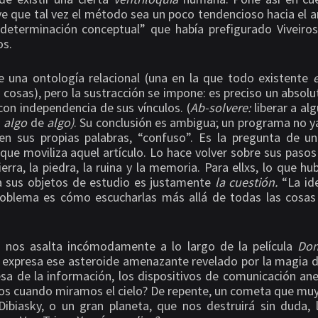
ye que tal vez el método sea un poco tendencioso hacia el 
determinación conceptual” que había prefigurado Viveiros
os.
e una ontología relacional (una en la que todo existente
 cosas), pero la sustracción se impone: es preciso un absol
con independencia de sus vínculos. (
Ab-solvere:
liberar a al
a
algo
de
algo)
. Su conclusión es ambigua; un programa no y
en sus propias palabras, “confuso”. Es la pregunta de u
que moviliza aquel artículo. Lo hace volver sobre sus pasos
erra, la piedra, la ruina y la memoria. Para ellxs, lo que h
a sus objetos de estudio es justamente
la cuestión.
“La id
problema es cómo escucharlas más allá de todas las cosa
nos asalta incómodamente a lo largo de la película
Don
 expresa ese asteroide amenazante revelado por la magia d
sa de la información, los dispositivos de comunicación ane
s cuando miramos el cielo? De repente, un cometa que mu
 Dibiasky, o un gran planeta, que nos destruirá sin duda