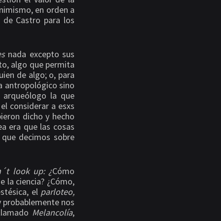
animismo, en orden a
 de Castro para los
es
nada excepto sus
uto, algo que permita
guien de algo; o, para
a antropológico sino
n arqueólogo la que
 el considerar a esxs
ubieron dicho y hecho
ea era que las cosas
s que decimos sobre
´t look up: ¿
Cómo
e la ciencia? ¿Cómo,
stésica, el
parloteo,
y probablemente nos
, llamado
Melancolía
,