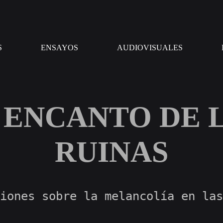
Arqueologías
Programa
del
de
Porvenir
Estudios
S
ENSAYOS
AUDIOVISUALES
de
Teoría
Política
 ENCANTO DE 
RUINAS
iones sobre la melancolía en las