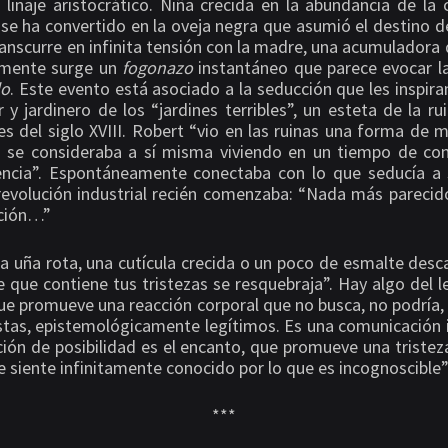
 linaje aristocrático. Niña crecida en la abundancia de la c
 se ha convertido en la oveja negra que asumió el destino d
ranscurre en infinita tensión con la madre, una acumuladora 
lmente surge un
fogonazo
instantáneo que parece evocar la
do
. Este evento está asociado a la seducción que les inspir
r y jardinero de los “jardines terribles”, un esteta de la r
les del siglo XVIII. Robert “vio en las ruinas una forma de
 se consideraba a sí misma viviendo en un tiempo de con
ncia”. Espontáneamente conectaba con lo que seducía a 
revolución industrial recién comenzaba: “Nada más parecid
cción…”
a uña rota, una cutícula crecida o un poco de esmalte desc
e que contiene tus tristezas se resquebraja”. Hay algo del 
que promueve una reacción corporal que no busca, no podría,
stas, epistemológicamente legítimos. Es una comunicación in
ción de posibilidad es el encanto, que promueve una tristez
se siente infinitamente conocido por lo que es incognoscible”
***