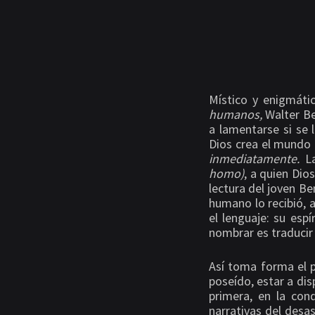
Místico y enigmáti
humanos,
Walter Be
a lamentarse si se 
Dios crea el mundo a
inmediatamente.
La
homo)
, a quien Dio
lectura del joven Be
humano lo recibió, 
el lenguaje: su esp
nombrar es traducir
Así toma forma el 
poseído, estar a dis
primera, en la con
narrativas del desa