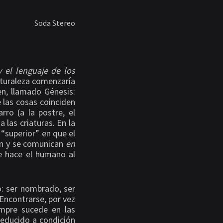
Soda Stereo
 el lenguaje de los
aturaleza comenzaría
en
,
llamado Génesis:
e las cosas coinciden
ro (a la postre, el
 las criaturas. En la
 “superior” en que el
n
y se comunican
en
ue hace el humano al
: ser nombrado, ser
 Encontrarse, por vez
empre sucede en las
reducido a condición