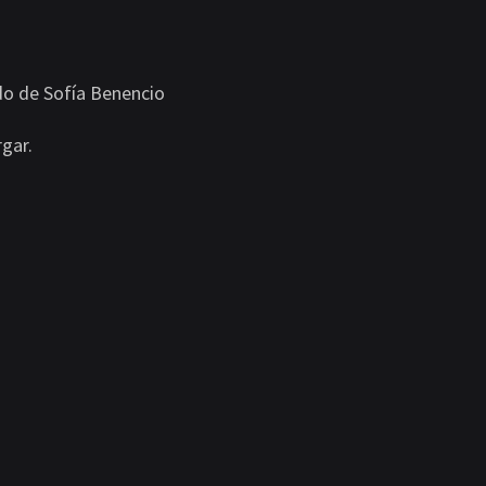
PUNTO
DE
VISTA
DE
LA
ORGANIZACIÓN
do de Sofía Benencio
TO
gar.
A