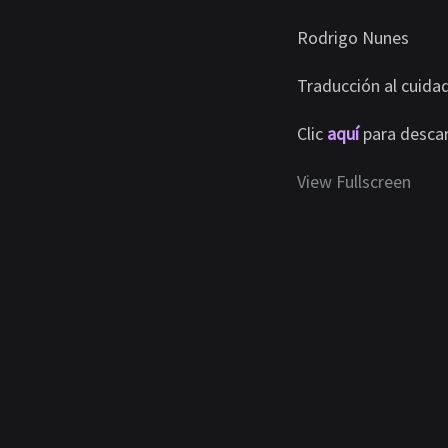
Rodrigo Nunes
DEL
Traducción al cuida
PUN
Clic
aquí
para descar
DE
View Fullscreen
Saltar
al
contenido
VIST
del
PDF
DE
LA