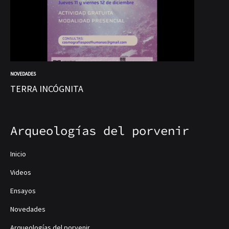
NOVEDADES
NOV
TERRA INCÓGNITA
At
Arqueologías del porvenir
Inicio
Videos
Ensayos
Novedades
Arqueologías del porvenir