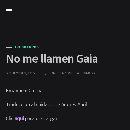
TRADUCCIONES
No me llamen Gaia
EN
SEPTIEMBRE 2, 2025
COMENTARIOS DESACTIVADOS
NO
ME
LLAMEN
NO
GAIA
Emanuele Coccia
ME
Traducción al cuidado de Andrés Abril
LLAMEN
Clic
aquí
para descargar.