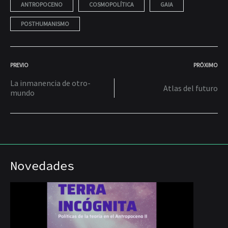
ANTROPOCENO
COSMOPOLÍTICA
GAIA
POSTHUMANISMO
POST
PREVIO
PRÓXIMO
La inmanencia de otro-
Atlas del futuro
NAVIGATION
mundo
Novedades