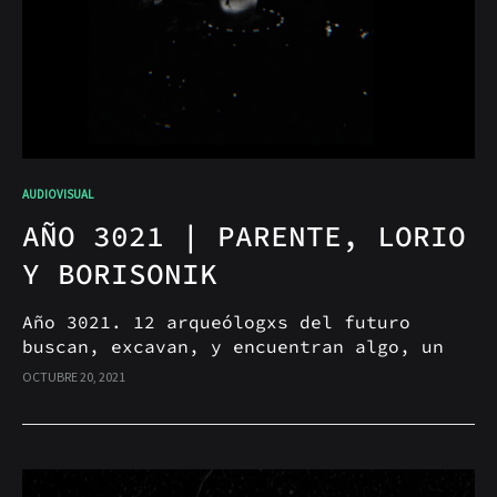
AUDIOVISUAL
AÑO 3021 | PARENTE, LORIO
Y BORISONIK
Año 3021. 12 arqueólogxs del futuro
buscan, excavan, y encuentran algo, un
resto. Aquí los registros arqueológicos
OCTUBRE 20, 2021
de Diego Parente, Natalia Lorio y Hernán
Borisonik.