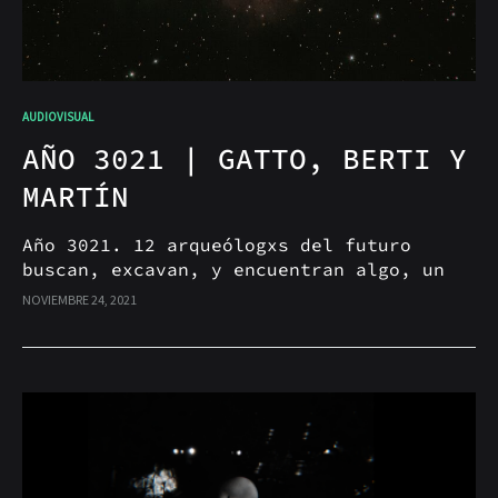
AUDIOVISUAL
AÑO 3021 | GATTO, BERTI Y
MARTÍN
Año 3021. 12 arqueólogxs del futuro
buscan, excavan, y encuentran algo, un
resto. Aquí los registros arqueológicos
NOVIEMBRE 24, 2021
de Ezequiel Gatto, Agustín Berti y
Facundo Nahuel Martín.