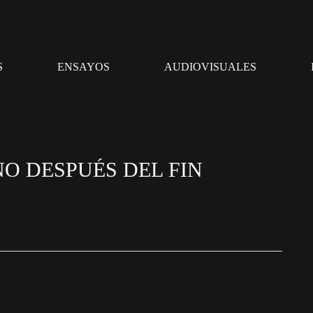
Arqueologías
Programa
del
de
Porvenir
Estudios
S
ENSAYOS
AUDIOVISUALES
de
Teoría
Política
O DESPUÉS DEL FIN