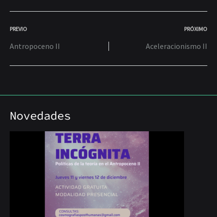
POST
PREVIO
PRÓXIMO
Antropoceno II
Aceleracionismo II
NAVIGATION
Novedades