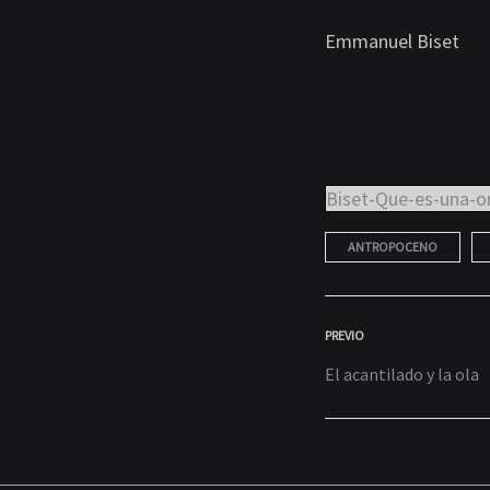
Emmanuel Biset
¿QU
ES
UNA
Biset-Que-es-una-on
ANTROPOCENO
ONT
POST
PREVIO
POLÍ
El acantilado y la ola
NAVIGA
JUNIO
28,
2021