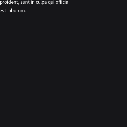
roident, sunt in culpa qui officia
reprehenderit in voluptate v
 est laborum.
fugiat nulla pariatur.
Wilfred Allen
CUSTOMER