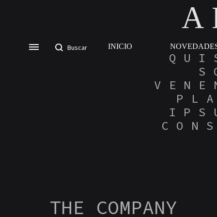
A
INICIO
NOVEDADE
QUI
S
VENE
PL
IPS
CON
THE COMPANY