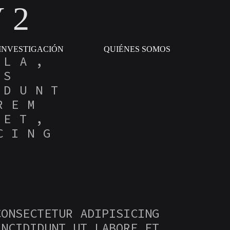
V2
INVESTIGACIÓN
QUIÉNES SOMOS
LLA,
IS
IDUNT
REM
MET,
CING
CONSECTETUR ADIPISICING
INCIDIDUNT UT LABORE ET