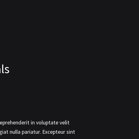
ls
reprehenderit in voluptate velit
Quis nostrud exercitation ul
iat nulla pariatur. Excepteur sint
ex ea commodo consequat. D