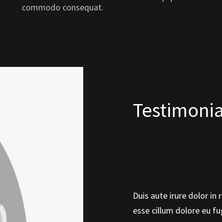
commodo consequat.
Testimonia
cat cupidatat non proident, sunt in
Duis aute irure dolor in 
erunt mollit anim id est laborum.
esse cillum dolore eu fug