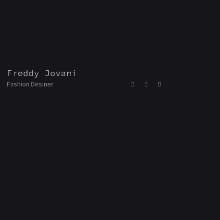
Freddy Jovani
Fre
Fashion Desiner
Fashio