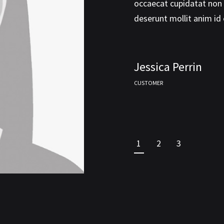
nde omnis iste natus error sit
occaecat cupidatat non p
tium doloremque laudantium.
deserunt mollit anim id
Jessica Perrin
CUSTOMER
1
2
3