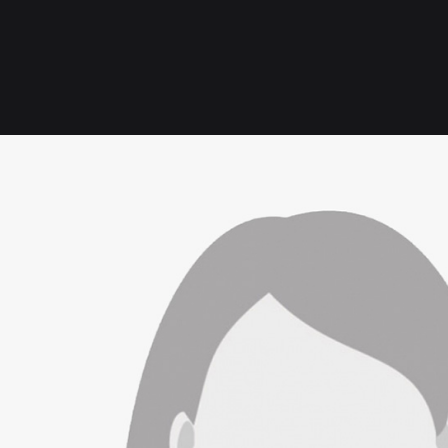
Excepteur sint occae
culpa qui officia des