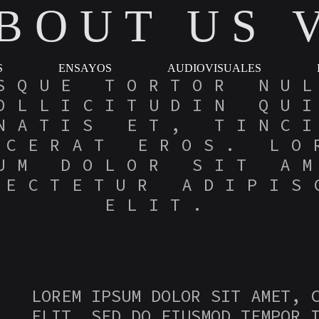
BOUT US 
Arqueologías
Programa
del
de
Porvenir
Estudios
S
ENSAYOS
AUDIOVISUALES
de
SQUE TORTOR NU
Teoría
OLLICITUDIN QU
Política
NATIS ET, TINC
ACERAT EROS. LO
UM DOLOR SIT A
SECTETUR ADIPIS
ELIT.
LOREM IPSUM DOLOR SIT AMET, 
ELIT, SED DO EIUSMOD TEMPOR 