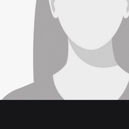
Sed ut perspiciatis u
voluptatem accusan
Rosie Bennett
CUSTOMER